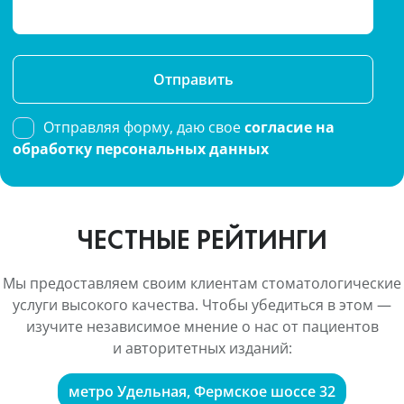
Please
leave
this
Отправляя форму, даю свое
согласие на
field
обработку персональных данных
empty.
ЧЕСТНЫЕ РЕЙТИНГИ
Мы предоставляем своим клиентам стоматологические
услуги высокого качества. Чтобы убедиться в этом —
изучите независимое мнение о нас от пациентов
и авторитетных изданий:
метро Удельная, Фермское шоссе 32