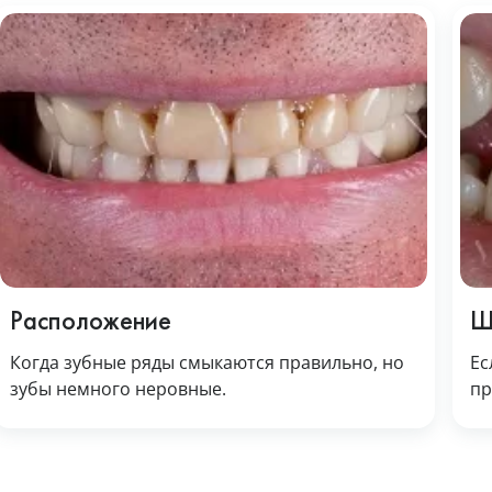
Расположение
Щ
Когда зубные ряды смыкаются правильно, но
Ес
зубы немного неровные.
пр