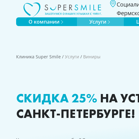
Социали
Фермско
О компании
Услуги
Клиника Super Smile
/
Услуги
/
Виниры
СКИДКА 25%
НА УС
САНКТ-ПЕТЕРБУРГЕ!