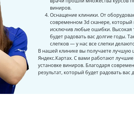
врачи прошли множества курсов п
виниров.
Оснащение клиники. От оборудован
современном 3d сканере, который
исключив любые ошибки. Высокая 
будет радовать вас долгие годы. Т
слепков — у нас все слепки делаю
В нашей клинике вы получаете лучшую ц
Яндекс.Картах. С вами работают лучши
установке виниров. Благодаря совреме
результат, который будет радовать вас 