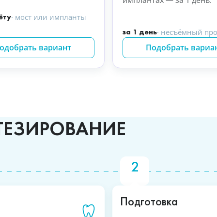
имплантах — за 1 день.
ёту
· мост или импланты
за 1 день
· несъёмный про
одобрать вариант
Подобрать вариа
ТЕЗИРОВАНИЕ
Подготовка