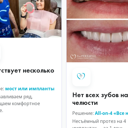
ствует несколько
в
е:
мост или импланты
Нет всех зубов на
навливаем ряд,
челюсти
щаем комфортное
е.
Решение:
All-on-4 «Все 
Несъёмный протез на 4