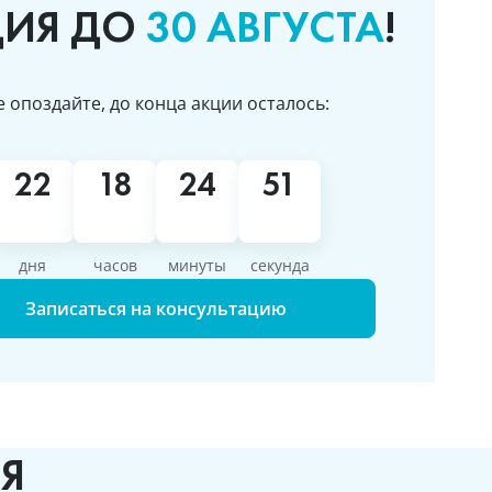
ЦИЯ ДО
30 АВГУСТА
!
е опоздайте, до конца акции осталось:
2
2
1
8
2
4
5
0
дня
часов
минуты
секунд
Записаться на консультацию
Я