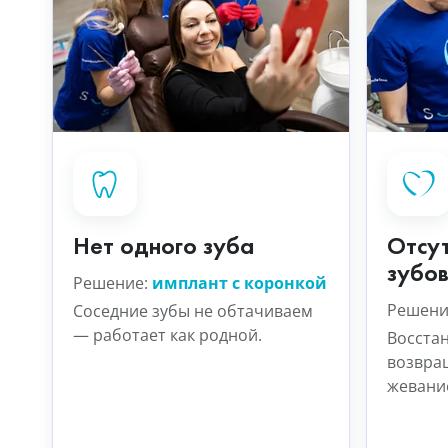
Нет одного зуба
Отсут
зубо
Решение:
имплант с коронкой
Решени
Соседние зубы не обтачиваем
— работает как родной.
Восста
возвра
жевани