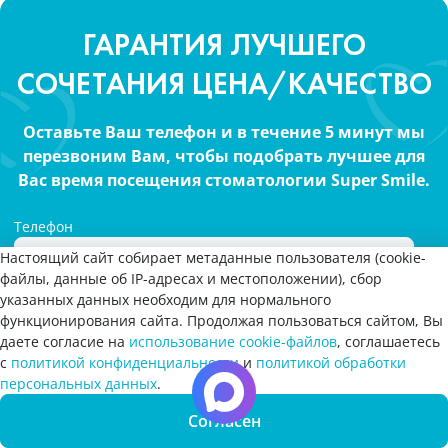
ГАРАНТИЯ ЛУЧШЕГО
СОЧЕТАНИЯ ЦЕНА/КАЧЕСТВО
Оставьте Ваш телефон и в течение 5 минут мы
перезвоним Вам, чтобы подобрать лучшее для
Вас время посещения стоматологии Super Smile.
Телефон
Настоящий сайт собирает метаданные пользователя (cookie-
файлы, данные об IP-адресах и местоположении), сбор
указанных данных необходим для нормального
Please
функционирования сайта. Продолжая пользоваться сайтом, Вы
leave
даете согласие на
использование cookie-файлов
, соглашаетесь
с
политикой конфиденциальности
и
политикой обработки
this
Запись
Вы хотите отключить цензуру на всём сайте?
персональных данных
.
Отправляя форму, даю свое
согласие на
field
онлайн
обработку персональных данных
empty.
Да
Согласен
Нет