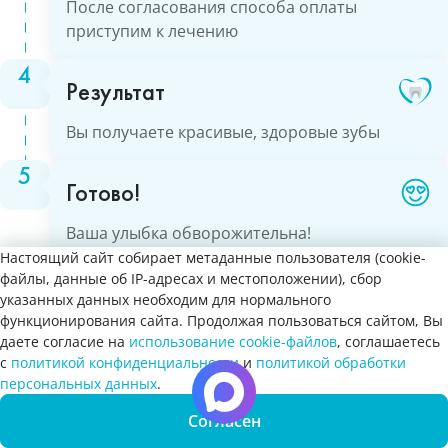
После согласования способа оплаты
приступим к лечению
Результат
Вы получаете красивые, здоровые зубы
Готово!
Ваша улыбка обворожительна!
Настоящий сайт собирает метаданные пользователя (cookie-
файлы, данные об IP-адресах и местоположении), сбор
указанных данных необходим для нормального
функционирования сайта. Продолжая пользоваться сайтом, Вы
даете согласие на
использование cookie-файлов
, соглашаетесь
с
политикой конфиденциальности
и
политикой обработки
Запись
Вы хотите отключить цензуру на всём сайте?
персональных данных
.
онлайн
Да
Согласен
Нет