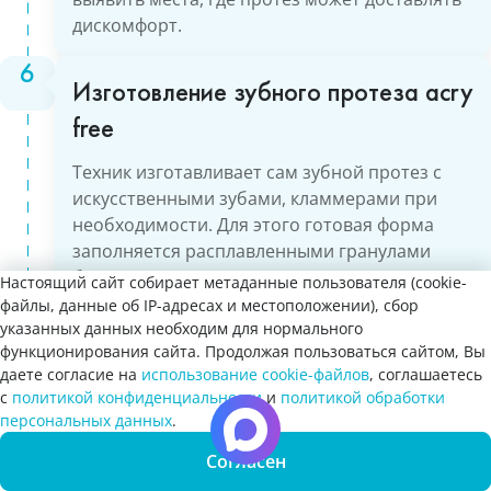
дискомфорт.
Изготовление зубного протеза acry
free
Техник изготавливает сам зубной протез с
искусственными зубами, кламмерами при
необходимости. Для этого готовая форма
заполняется расплавленными гранулами
безакриловой смолы, а затем туда вплавляют
Настоящий сайт собирает метаданные пользователя (cookie-
подготовленные искусственные зубы.
файлы, данные об IP-адресах и местоположении), сбор
указанных данных необходим для нормального
функционирования сайта. Продолжая пользоваться сайтом, Вы
Установка зубного протеза acry
даете согласие на
использование cookie-файлов
, соглашаетесь
с
политикой конфиденциальности
и
политикой обработки
free
Запись
Вы хотите отключить цензуру на всём сайте?
персональных данных
.
онлайн
Доктор устанавливает протез в полости рта,
Да
Согласен
Нет
проводит коррекцию и учит вас снимать и