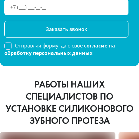
Please
leave
this
Отправляя форму, даю свое
согласие на
field
обработку персональных данных
empty.
РАБОТЫ НАШИХ
СПЕЦИАЛИСТОВ ПО
УСТАНОВКЕ СИЛИКОНОВОГО
ЗУБНОГО ПРОТЕЗА