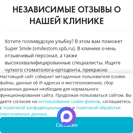
НЕЗАВИСИМЫЕ ОТЗЫВЫ О
НАШЕЙ КЛИНИКЕ
Хотите голливудскую улыбку? В этом вам поможет
Super Smile (smilestom.spb.ru). В клинике очень
отзывчивый персонал, а также
высококвалифицированные специалисты. Ищите
чуткого стоматолога-ортодонта, прекрасно
знающего свое дело? Тогда вам к Неголюк Валерии
Настоящий сайт собирает метаданные пользователя (cookie-
файлы, данные об IP-адресах и местоположении), сбор
Руслановне! Делает всё очень аккуратно! К тому же
Побывав у этих специалистов, я осталась очень
указанных данных необходим для нормального
очень добрая и приветливая. Также хочется
довольна! Мой путь к голливудской улыбке еще не
функционирования сайта. Продолжая пользоваться сайтом, Вы
отметить прекрасную работу Бородулиной Ирины
закончен, но я с радостью продолжу
даете согласие на
использование cookie-файлов
, соглашаетесь
Ивановны — это хирург с золотыми руками! Если
с
политикой конфиденциальности
и
политикой обработки
«сотрудничество» с клиникой Super Smile!
речь идет об удалении — бегом к ней! Но, а если у
Запись
Вы хотите отключить цензуру на всём сайте?
персональных данных
.
Рекомендую всем-всем-всем!
онлайн
вас правильный прикус, ровные зубы и не надо
Да
Согласен
Нет
Показать ещё
ничего удалять, то всё равно загляните в клинику