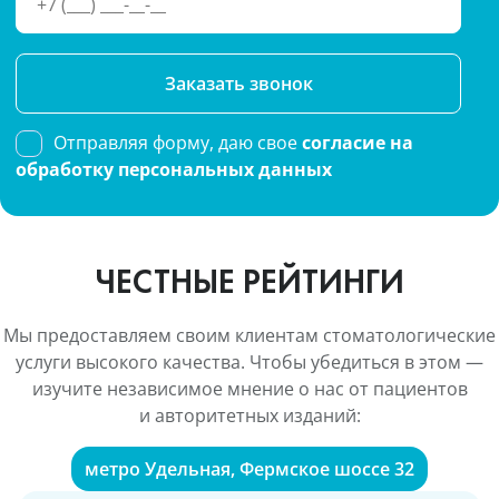
Please
leave
this
Отправляя форму, даю свое
согласие на
field
обработку персональных данных
empty.
ЧЕСТНЫЕ РЕЙТИНГИ
Мы предоставляем своим клиентам стоматологические
услуги высокого качества. Чтобы убедиться в этом —
изучите независимое мнение о нас от пациентов
и авторитетных изданий:
метро Удельная, Фермское шоссе 32